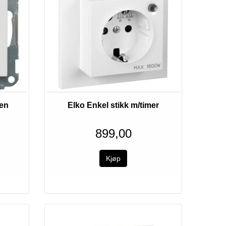
Bestillingsvare
ten
Elko Enkel stikk m/timer
899,00