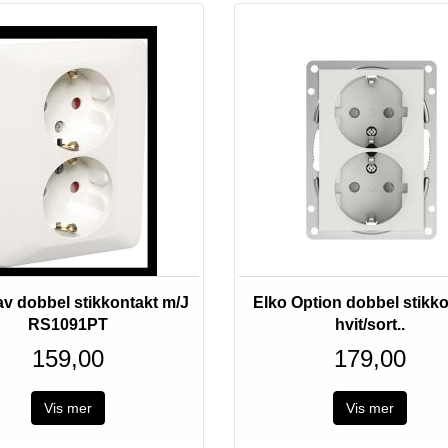
av dobbel stikkontakt m/J
Elko Option dobbel stikk
RS1091PT
hvit/sort..
159,00
179,00
Vis mer
Vis mer