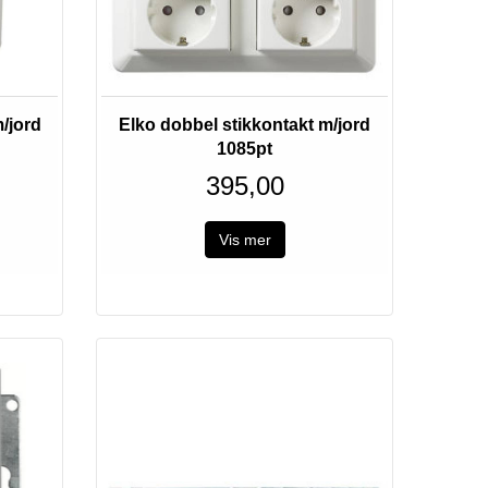
/jord
Elko dobbel stikkontakt m/jord
1085pt
395,00
Vis mer