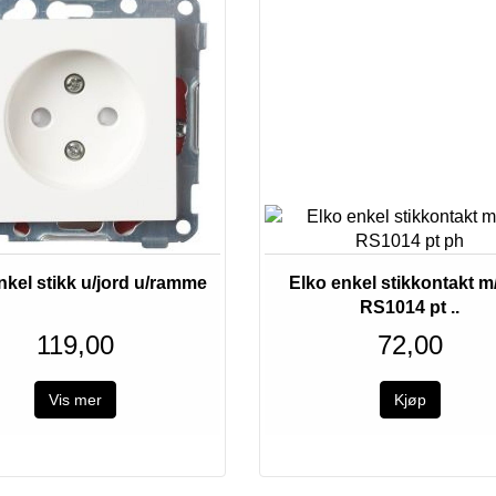
nkel stikk u/jord u/ramme
Elko enkel stikkontakt m
RS1014 pt ..
119,00
72,00
Vis mer