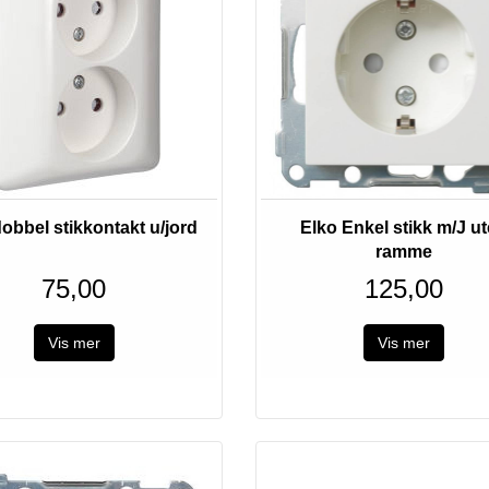
obbel stikkontakt u/jord
Elko Enkel stikk m/J u
ramme
75,00
125,00
Vis mer
Vis mer