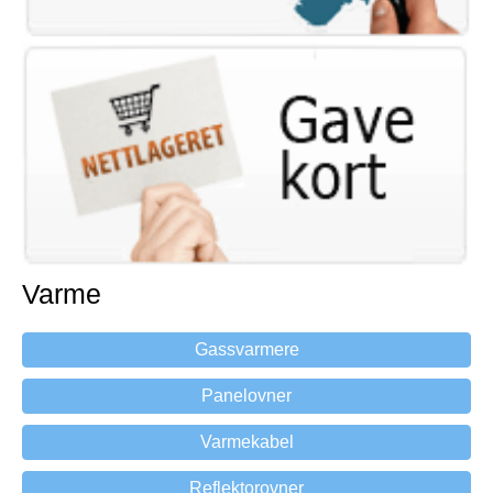
Varme
Gassvarmere
Panelovner
Varmekabel
Reflektorovner