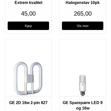
Extrem kvalitet
Halogenstav 10pk
45,00
265,00
Vis mer
Nyhet
GE 2D 16w 2-pin 827
GE Sparepære LED 9
og 16w