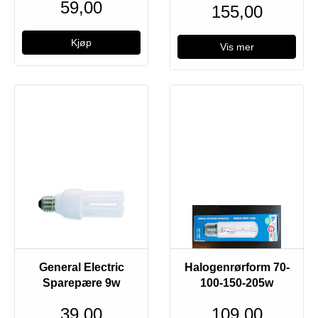
59,00
155,00
Vis mer
Utsolgt
General Electric
Halogenrørform 70-
Sparepære 9w
100-150-205w
39,00
109,00