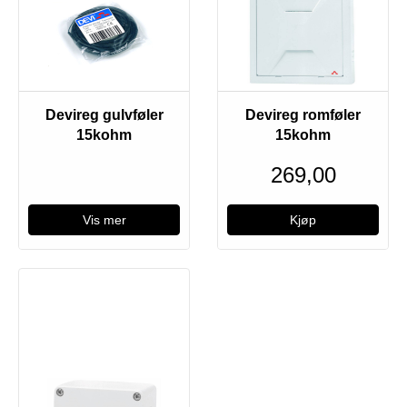
Devireg gulvføler
Devireg romføler
15kohm
15kohm
269,00
Vis mer