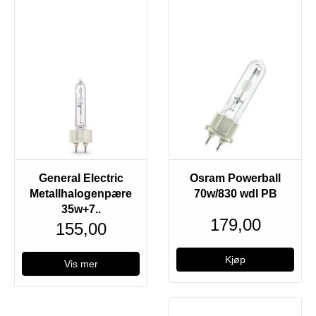
General Electric
Osram Powerball
Metallhalogenpære
70w/830 wdl PB
35w+7..
179,00
155,00
Vis mer