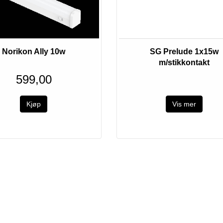
Norikon Ally 10w
SG Prelude 1x15w
m/stikkontakt
599,00
Vis mer