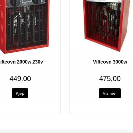
Utsolgt
ifteovn 2000w 230v
Vifteovn 3000w
449,00
475,00
Vis mer