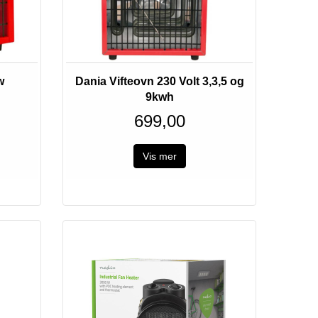
w
Dania Vifteovn 230 Volt 3,3,5 og
9kwh
699,00
Vis mer