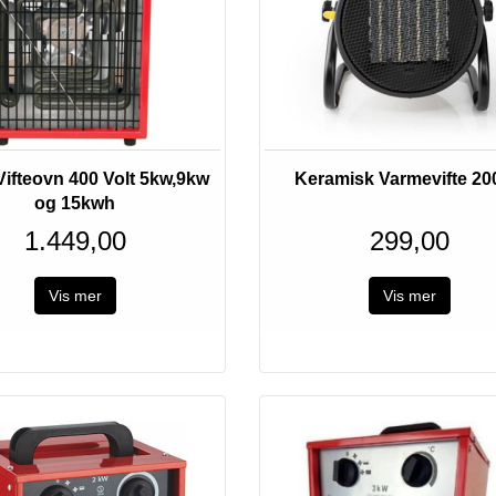
Utsolgt
Vifteovn 400 Volt 5kw,9kw
Keramisk Varmevifte 2
og 15kwh
1.449,00
299,00
Vis mer
Vis mer