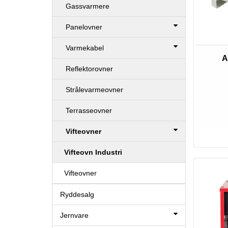
Gassvarmere
Panelovner
Varmekabel
A
Reflektorovner
Strålevarmeovner
Terrasseovner
Vifteovner
Vifteovn Industri
Vifteovner
Ryddesalg
Jernvare