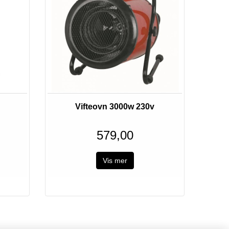
Utsolgt
Vifteovn 3000w 230v
579,00
Vis mer