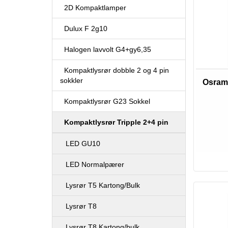
2D Kompaktlamper
Dulux F 2g10
Halogen lavvolt G4+gy6,35
Kompaktlysrør dobble 2 og 4 pin
sokkler
Osram 
Kompaktlysrør G23 Sokkel
Kompaktlysrør Tripple 2+4 pin
LED GU10
LED Normalpærer
Lysrør T5 Kartong/Bulk
Lysrør T8
Lysrør T8 Kartong/bulk