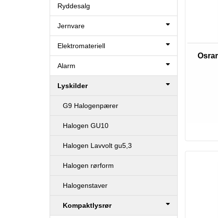
Ryddesalg
Jernvare
Elektromateriell
Osram
Alarm
Lyskilder
G9 Halogenpærer
Halogen GU10
Halogen Lavvolt gu5,3
Halogen rørform
Halogenstaver
Kompaktlysrør