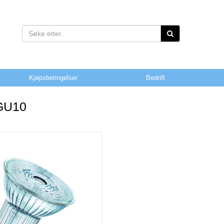
Kjøpsbetingelser
Bedrift
GU10